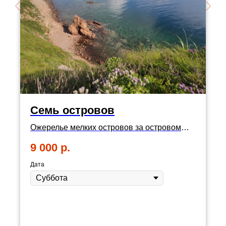
Семь островов
Ожерелье мелких островов за островом
Русский. Катерная прогулка и пляжный
9 000
р.
отдых
Дата