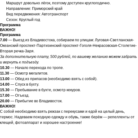
Маршрут довольно лёгок, поэтому доступен круглогодично.
Направление: Приморский край
Вид передвижения: Автотранспорт
Сезон: Круглый год
Программа
ВАЖНО!
Программа
7.00
— Выезд из Владивостока, собираем по улицам: Луговая-Светланская-
Океанский проспект-Партизинский проспект-Гоголя-Некрасовская-Столетие-
Вторая речка-Заря.
За дополнительную плату, 500 рублей, по вашему желанию можем забрать
и вернуть к подъезду.
10.30
— Начало перехода по тропе.
11.30
— Осмотр мегалитов.
13.00
— Обед из припасов (необходимо взять с собой).
14.00
— Спуск в бухту.
15.30
— Пребывание в бухте, осмотр кекуров.
17.00
— Отъезд.
20.00
— Прибытие во Владивосток.
ВАЖНО!
С собой необходимо взять рюкзак с перекусами и едой на целый день,
термос. Надеваем походную одежду и обувь, также берём — репелленты от
клещей, фотоаппарат и хорошее настроение!